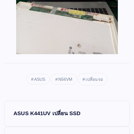
ASUS
N56VM
เปลี่ยนจอ
P
ASUS K441UV เปลี่ยน SSD
o