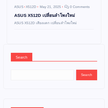
ASUS
X512D
May 21, 2025
0 Comments
ASUS X512D เปลี่ยนลำโพงใหม่
ASUS X512D เสียงแตก เปลี่ยนลำโพงใหม่
Search
Search