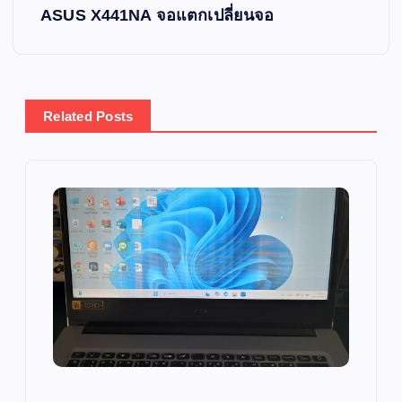
s
ASUS X441NA จอแตกเปลี่ยนจอ
t
n
Related Posts
a
v
i
g
a
t