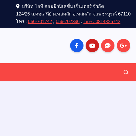
บริษัท ไอที คอมมิวนิเคชั่น เซ็นเตอร์ จำกัด
124/26 ถ.คชเสนีย์ ต.หล่มสัก อ.หล่มสัก จ.เพชรบูรณ์ 67110
โทร :
056-701742
,
056-702396
:
Line : 0814825742