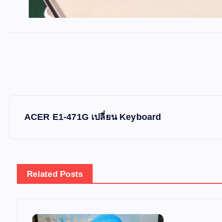
P
ACER E1-471G เปลี่ยน Keyboard
o
s
Related Posts
t
n