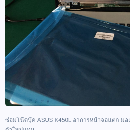
ซ่อมโน๊ตบุ๊ค ASUS K450L อาการหน้าจอแตก มองไ
ตัวใหม่แทน