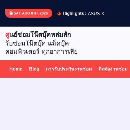
S
k
Highlights :
A
S
U
S
X
5
1
2
D
เ
ป
ล
ย
น
SAT. AUG 8TH, 2026
i
p
ศูนย์ซ่อมโน๊ตบุ๊คหล่มสัก
t
รับซ่อมโน๊ตบุ๊ค แม็คบุ๊ค
o
คอมพิวเตอร์ ทุกอาการเสีย
c
o
n
Home
Blog
การรับประกันงานซ่อม
ติดต่องานซ่อม
t
e
n
t