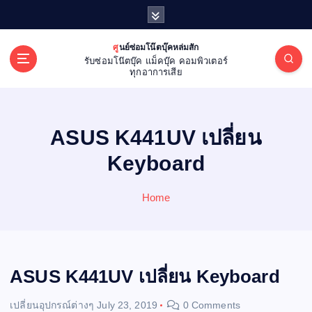
S
k
i
ศูนย์ซ่อมโน๊ตบุ๊คหล่มสัก
p
รับซ่อมโน๊ตบุ๊ค แม็คบุ๊ค คอมพิวเตอร์
t
ทุกอาการเสีย
o
c
o
ASUS K441UV เปลี่ยน
n
t
Keyboard
e
n
Home
t
ASUS K441UV เปลี่ยน Keyboard
เปลี่ยนอุปกรณ์ต่างๆ
July 23, 2019
0 Comments