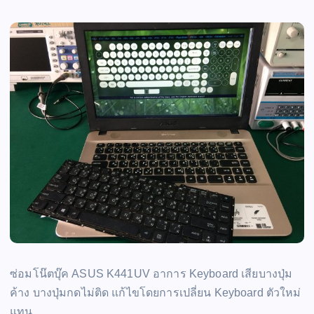
ซ่อมโน๊ตบุ๊ค ASUS K441UV อาการ Keyboard เสียบางปุ่ม
ค้าง บางปุ่มกดไม่ติด แก้ไขโดยการเปลี่ยน Keyboard ตัวใหม่
แทน