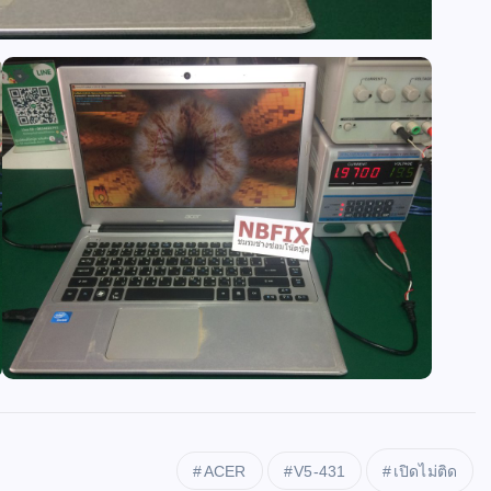
ACER
V5-431
เปิดไม่ติด