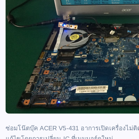
ซ่อมโน๊ตบุ๊ค ACER V5-431 อาการเปิดเครื่องไม่ติด 
แก้ไขโดยการเปลี่ยน IC ที่เมนบอร์ดใหม่