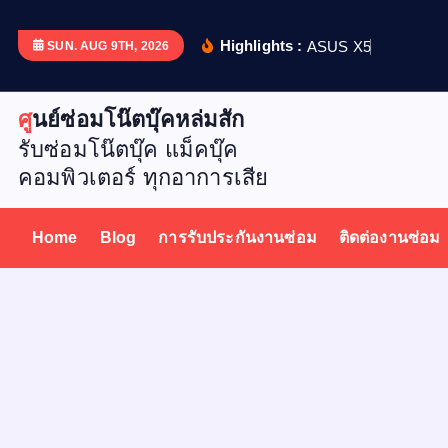
S
k
Highlights :
A
S
U
S
X
5
1
2
D
เ
ป
ล
ย
น
SUN. AUG 9TH, 2026
i
p
ศูนย์ซ่อมโน๊ตบุ๊คหล่มสัก
t
รับซ่อมโน๊ตบุ๊ค แม็คบุ๊ค
o
คอมพิวเตอร์ ทุกอาการเสีย
c
o
n
Home
Blog
การรับประกันงานซ่อม
ติดต่องานซ่อม
t
e
n
t