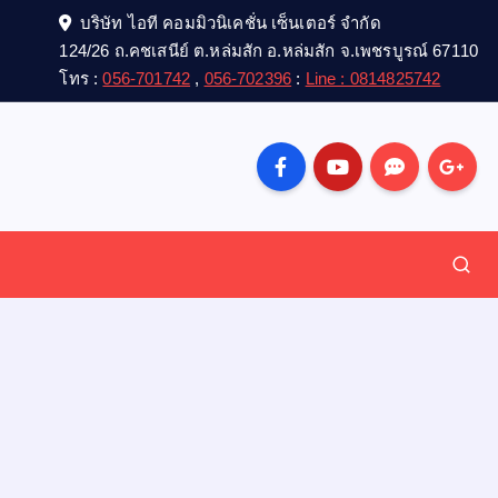
บริษัท ไอที คอมมิวนิเคชั่น เซ็นเตอร์ จำกัด
124/26 ถ.คชเสนีย์ ต.หล่มสัก อ.หล่มสัก จ.เพชรบูรณ์ 67110
โทร :
056-701742
,
056-702396
:
Line : 0814825742