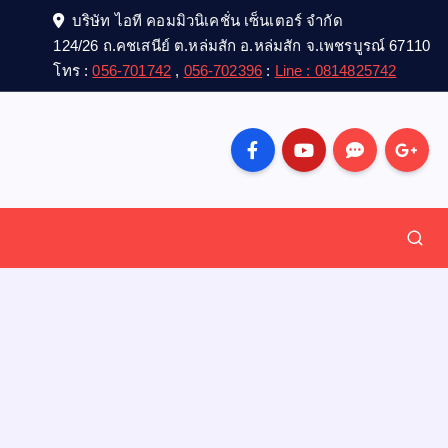
บริษัท ไอที คอมมิวนิเคชั่น เซ็นเตอร์ จำกัด
124/26 ถ.คชเสนีย์ ต.หล่มสัก อ.หล่มสัก จ.เพชรบูรณ์ 67110
โทร :
056-701742
,
056-702396
:
Line : 0814825742