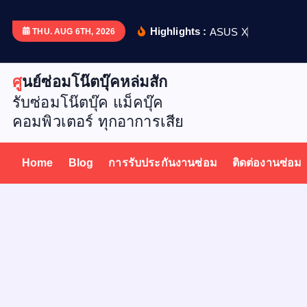
S
k
Highlights :
A
S
U
S
X
5
1
2
D
เ
ป
ล
ย
น
THU. AUG 6TH, 2026
i
p
ศูนย์ซ่อมโน๊ตบุ๊คหล่มสัก
t
รับซ่อมโน๊ตบุ๊ค แม็คบุ๊ค
o
คอมพิวเตอร์ ทุกอาการเสีย
c
o
n
Home
Blog
การรับประกันงานซ่อม
ติดต่องานซ่อม
t
e
n
t