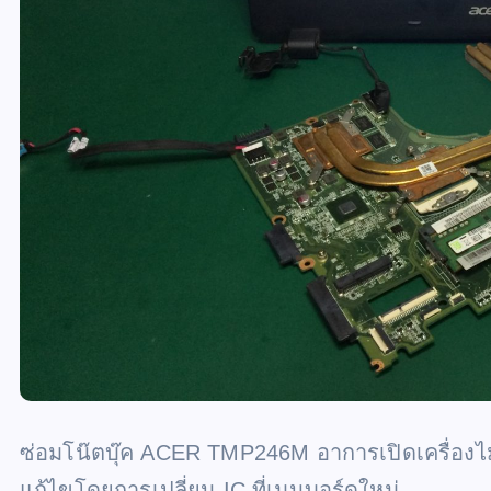
ซ่อมโน๊ตบุ๊ค ACER TMP246M อาการเปิดเครื่องไม่ติ
แก้ไขโดยการเปลี่ยน IC ที่เมนบอร์ดใหม่