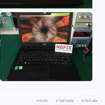
ACER
TMP246M
เปิดไม่ติด