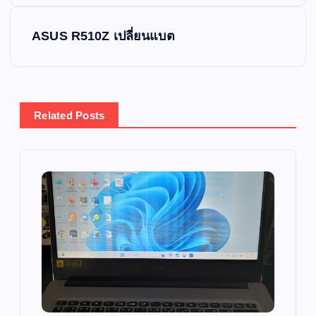
s
ASUS R510Z เปลี่ยนแบต
t
n
Related Posts
a
v
i
g
a
t