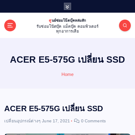
S
k
i
ศูนย์ซ่อมโน๊ตบุ๊คหล่มสัก
p
รับซ่อมโน๊ตบุ๊ค แม็คบุ๊ค คอมพิวเตอร์
t
ทุกอาการเสีย
o
c
o
ACER E5-575G เปลี่ยน SSD
n
t
e
Home
n
t
ACER E5-575G เปลี่ยน SSD
เปลี่ยนอุปกรณ์ต่างๆ
June 17, 2021
0 Comments