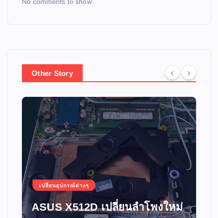
No comments to show.
Other Story
เปลี่ยนอุปกรณ์ต่างๆ
ASUS X512D เปลี่ยนลำโพงใหม่