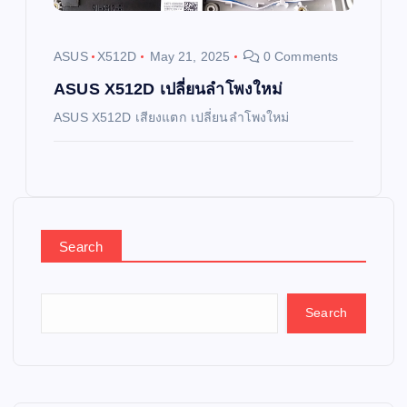
ASUS
X512D
May 21, 2025
0 Comments
ASUS X512D เปลี่ยนลำโพงใหม่
ASUS X512D เสียงแตก เปลี่ยนลำโพงใหม่
Search
Search