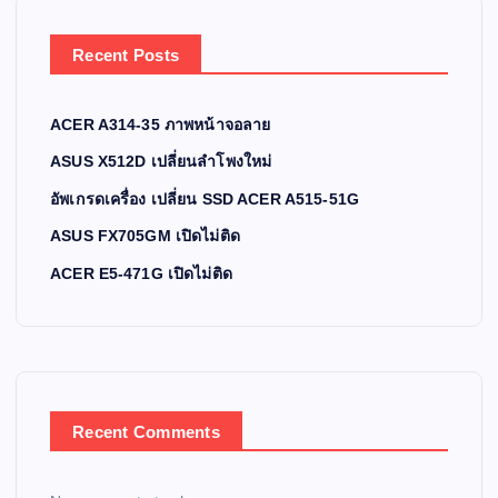
Recent Posts
ACER A314-35 ภาพหน้าจอลาย
ASUS X512D เปลี่ยนลำโพงใหม่
อัพเกรดเครื่อง เปลี่ยน SSD ACER A515-51G
ASUS FX705GM เปิดไม่ติด
ACER E5-471G เปิดไม่ติด
Recent Comments