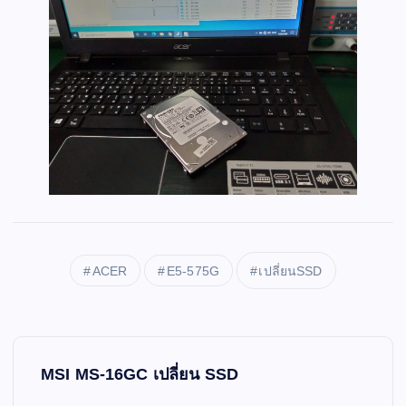
ACER
E5-575G
เปลี่ยนSSD
P
MSI MS-16GC เปลี่ยน SSD
o