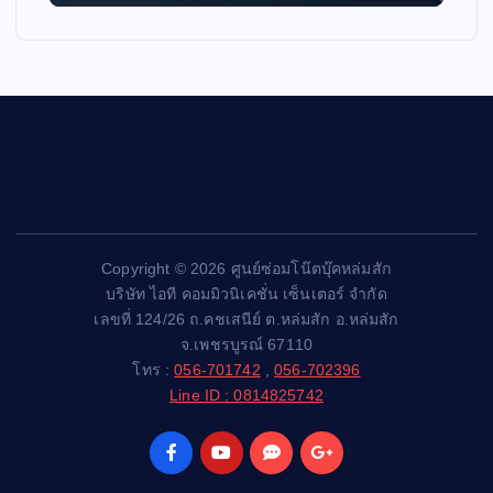
Copyright © 2026 ศูนย์ซ่อมโน๊ตบุ๊คหล่มสัก
บริษัท ไอที คอมมิวนิเคชั่น เซ็นเตอร์ จำกัด
เลขที่ 124/26 ถ.คชเสนีย์ ต.หล่มสัก อ.หล่มสัก
จ.เพชรบูรณ์ 67110
โทร :
056-701742
,
056-702396
Line ID : 0814825742