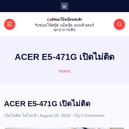
S
k
i
ศูนย์ซ่อมโน๊ตบุ๊คหล่มสัก
p
รับซ่อมโน๊ตบุ๊ค แม็คบุ๊ค คอมพิวเตอร์
t
ทุกอาการเสีย
o
c
o
ACER E5-471G เปิดไม่ติด
n
t
e
Home
n
t
ACER E5-471G เปิดไม่ติด
เปิดไม่ติด-ไฟไม่เข้า
August 18, 2024
0 Comments