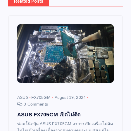
Related Posts
a
v
i
g
a
t
i
ASUS
FX705GM
August 19, 2024
0 Comments
o
ASUS FX705GM เปิดไม่ติด
n
ซ่อมโน๊ตบุ๊ค ASUS FX705GM อาการเปิดเครื่องไม่ติด
ไฟไม่เข้าเครื่อง เนื่องจากชิพควบคุมระบบเสีย แก้ไข