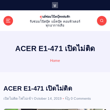
S
k
i
ศูนย์ซ่อมโน๊ตบุ๊คหล่มสัก
p
รับซ่อมโน๊ตบุ๊ค แม็คบุ๊ค คอมพิวเตอร์
t
ทุกอาการเสีย
o
c
o
ACER E1-471 เปิดไม่ติด
n
t
e
Home
n
t
ACER E1-471 เปิดไม่ติด
เปิดไม่ติด-ไฟไม่เข้า
October 14, 2019
0 Comments