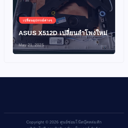
เปลี่ยนอุปกรณ์ต่างๆ
ASUS X512D เปลี่ยนลำโพงใหม่
May 21, 2025
Copyright © 2026 ศูนย์ซ่อมโน๊ตบุ๊คหล่มสัก