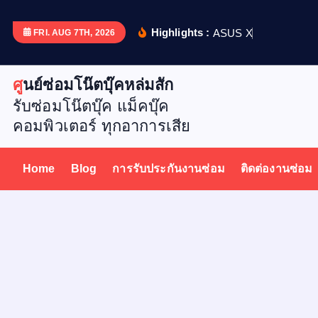
S
k
Highlights :
A
S
U
S
X
5
1
2
D
เ
ป
ล
ย
น
FRI. AUG 7TH, 2026
i
p
ศูนย์ซ่อมโน๊ตบุ๊คหล่มสัก
t
รับซ่อมโน๊ตบุ๊ค แม็คบุ๊ค
o
คอมพิวเตอร์ ทุกอาการเสีย
c
o
n
Home
Blog
การรับประกันงานซ่อม
ติดต่องานซ่อม
t
e
n
t