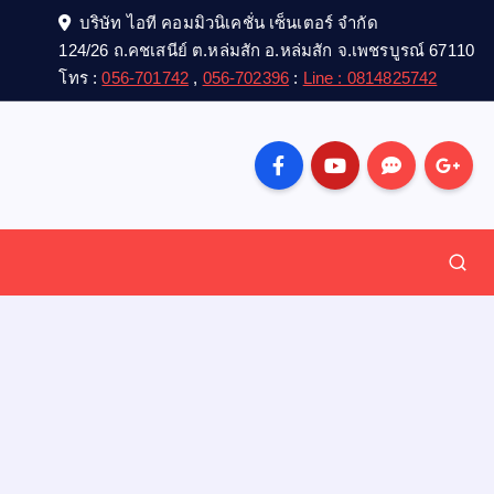
บริษัท ไอที คอมมิวนิเคชั่น เซ็นเตอร์ จำกัด
124/26 ถ.คชเสนีย์ ต.หล่มสัก อ.หล่มสัก จ.เพชรบูรณ์ 67110
โทร :
056-701742
,
056-702396
:
Line : 0814825742