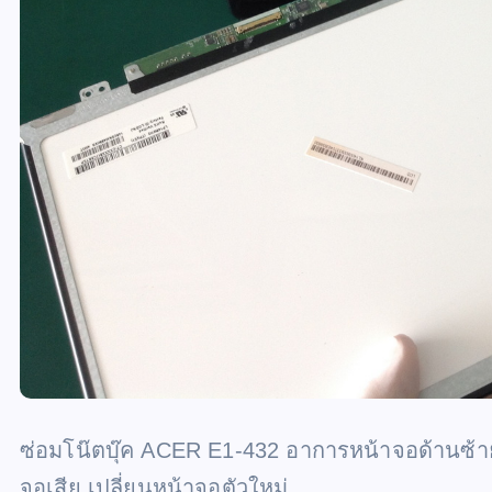
ซ่อมโน๊ตบุ๊ค ACER E1-432 อาการหน้าจอด้านซ้าย
จอเสีย เปลี่ยนหน้าจอตัวใหม่