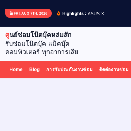
S
k
Highlights :
A
S
U
S
X
5
1
2
D
เ
ป
ล
ย
น
FRI. AUG 7TH, 2026
i
p
ศูนย์ซ่อมโน๊ตบุ๊คหล่มสัก
t
รับซ่อมโน๊ตบุ๊ค แม็คบุ๊ค
o
คอมพิวเตอร์ ทุกอาการเสีย
c
o
n
Home
Blog
การรับประกันงานซ่อม
ติดต่องานซ่อม
t
e
n
t