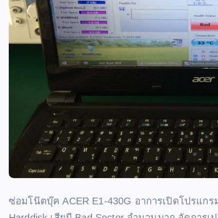
ซ่อมโน๊ตบุ๊ค ACER E1-430G อาการเปิดโปรแกรมเค
Harddisk เสียมี Bad Sector จำนวนมาก จัดการเปล