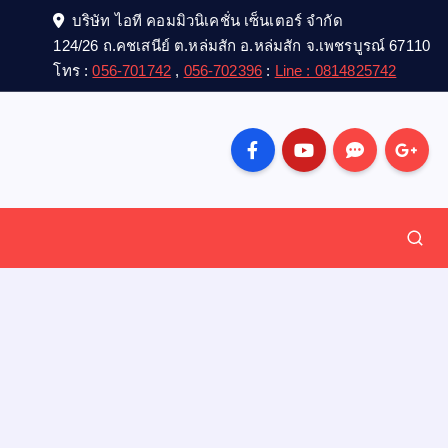
บริษัท ไอที คอมมิวนิเคชั่น เซ็นเตอร์ จำกัด
124/26 ถ.คชเสนีย์ ต.หล่มสัก อ.หล่มสัก จ.เพชรบูรณ์ 67110
โทร :
056-701742
,
056-702396
:
Line : 0814825742