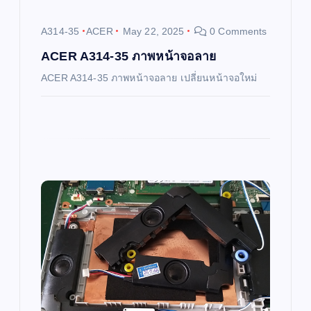
i
A314-35
ACER
May 22, 2025
0 Comments
o
ACER A314-35 ภาพหน้าจอลาย
ACER A314-35 ภาพหน้าจอลาย เปลี่ยนหน้าจอใหม่
n