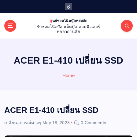
S
k
i
ศูนย์ซ่อมโน๊ตบุ๊คหล่มสัก
p
รับซ่อมโน๊ตบุ๊ค แม็คบุ๊ค คอมพิวเตอร์
t
ทุกอาการเสีย
o
c
o
ACER E1-410 เปลี่ยน SSD
n
t
e
Home
n
t
ACER E1-410 เปลี่ยน SSD
เปลี่ยนอุปกรณ์ต่างๆ
May 18, 2023
0 Comments