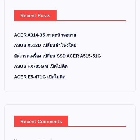
Recent Posts
ACER A314-35 ภาพหน้าจอลาย
ASUS X512D เปลี่ยนลำโพงใหม่
อัพเกรดเครื่อง เปลี่ยน SSD ACER A515-51G
ASUS FX705GM เปิดไม่ติด
ACER E5-471G เปิดไม่ติด
Recent Comments