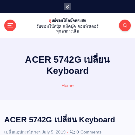
S
k
i
ศูนย์ซ่อมโน๊ตบุ๊คหล่มสัก
p
รับซ่อมโน๊ตบุ๊ค แม็คบุ๊ค คอมพิวเตอร์
t
ทุกอาการเสีย
o
c
o
ACER 5742G เปลี่ยน
n
t
Keyboard
e
n
Home
t
ACER 5742G เปลี่ยน Keyboard
เปลี่ยนอุปกรณ์ต่างๆ
July 5, 2019
0 Comments