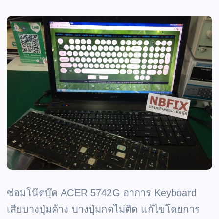
ซ่อมโน๊ตบุ๊ค ACER 5742G อาการ Keyboard
เสียบางปุ่มค้าง บางปุ่มกดไม่ติด แก้ไขโดยการ