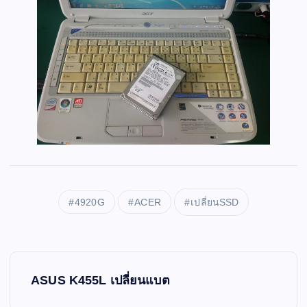
4920G
ACER
เปลี่ยนSSD
P
ASUS K455L เปลี่ยนแบต
o