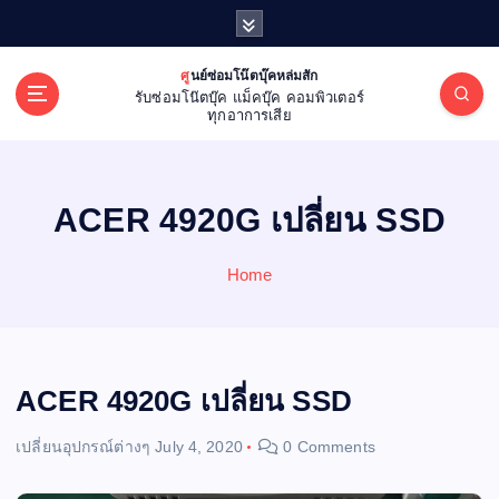
S
k
i
ศูนย์ซ่อมโน๊ตบุ๊คหล่มสัก
p
รับซ่อมโน๊ตบุ๊ค แม็คบุ๊ค คอมพิวเตอร์
t
ทุกอาการเสีย
o
c
o
ACER 4920G เปลี่ยน SSD
n
t
e
Home
n
t
ACER 4920G เปลี่ยน SSD
เปลี่ยนอุปกรณ์ต่างๆ
July 4, 2020
0 Comments