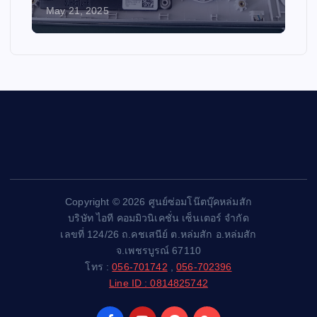
May 21, 2025
Copyright © 2026 ศูนย์ซ่อมโน๊ตบุ๊คหล่มสัก
บริษัท ไอที คอมมิวนิเคชั่น เซ็นเตอร์ จำกัด
เลขที่ 124/26 ถ.คชเสนีย์ ต.หล่มสัก อ.หล่มสัก
จ.เพชรบูรณ์ 67110
โทร :
056-701742
,
056-702396
Line ID : 0814825742