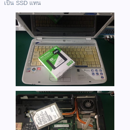
เป็น SSD แทน