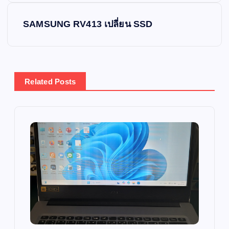
s
SAMSUNG RV413 เปลี่ยน SSD
t
n
Related Posts
a
v
i
g
a
t