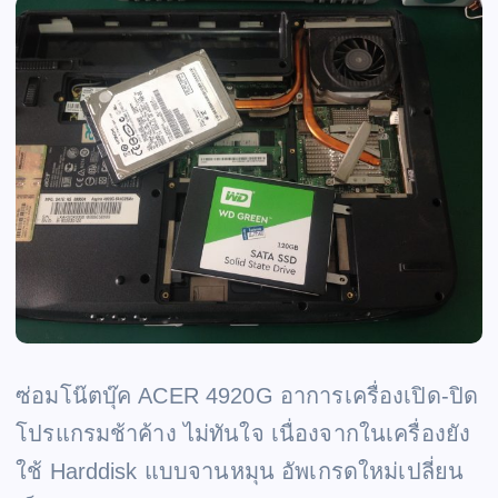
ซ่อมโน๊ตบุ๊ค ACER 4920G อาการเครื่องเปิด-ปิด
โปรแกรมช้าค้าง ไม่ทันใจ เนื่องจากในเครื่องยัง
ใช้ Harddisk แบบจานหมุน อัพเกรดใหม่เปลี่ยน