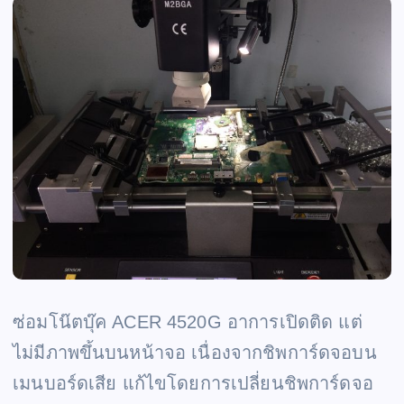
ซ่อมโน๊ตบุ๊ค ACER 4520G อาการเปิดติด แต่
ไม่มีภาพขึ้นบนหน้าจอ เนื่องจากชิพการ์ดจอบน
เมนบอร์ดเสีย แก้ไขโดยการเปลี่ยนชิพการ์ดจอ