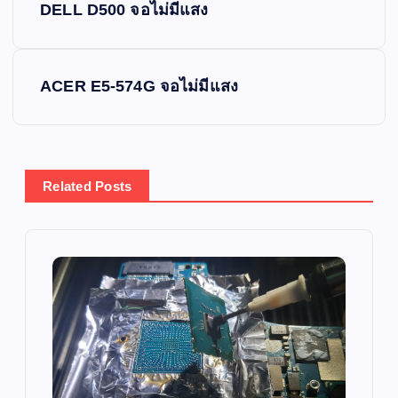
DELL D500 จอไม่มีแสง
o
s
ACER E5-574G จอไม่มีแสง
t
n
Related Posts
a
v
i
g
a