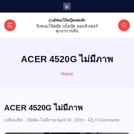
S
k
i
ศูนย์ซ่อมโน๊ตบุ๊คหล่มสัก
p
รับซ่อมโน๊ตบุ๊ค แม็คบุ๊ค คอมพิวเตอร์
t
ทุกอาการเสีย
o
c
o
ACER 4520G ไม่มีภาพ
n
t
e
Home
n
t
ACER 4520G ไม่มีภาพ
เปลี่ยนชิพ
,
เปิดติด-ไม่มีภาพ
April 30, 2019
0 Comments