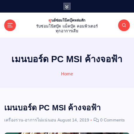
S
k
i
ศูนย์ซ่อมโน๊ตบุ๊คหล่มสัก
p
รับซ่อมโน๊ตบุ๊ค แม็คบุ๊ค คอมพิวเตอร์
t
ทุกอาการเสีย
o
c
o
เมนบอร์ด PC MSI ค้างจอฟ้า
n
t
e
Home
n
t
เมนบอร์ด PC MSI ค้างจอฟ้า
เครื่องรวน-อาการไม่แน่นอน
August 14, 2019
0 Comments