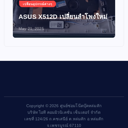
เปลี่ยนอุปกรณ์ต่างๆ
ASUS X512D เปลี่ยนลำโพงใหม่
May 21, 2025
Copyright © 2026 ศูนย์ซ่อมโน๊ตบุ๊คหล่มสัก
บริษัท ไอที คอมมิวนิเคชั่น เซ็นเตอร์ จำกัด
เลขที่ 124/26 ถ.คชเสนีย์ ต.หล่มสัก อ.หล่มสัก
จ.เพชรบูรณ์ 67110