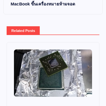
s
MacBook ขึ้นเครื่องหมายห้ามจอด
t
n
Related Posts
a
v
i
g
a
t